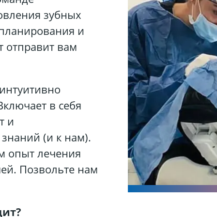
новления зубных
 планирования и
т отправит вам
 интуитивно
Включает в себя
т и
знаний (и к нам).
м опыт лечения
ей. Позвольте нам
дит?