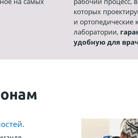
ное на самых
рабочий процесс, 
которых проектиру
и ортопедические 
лаборатории,
гара
удобную для вра
лонам
остей.
оманде