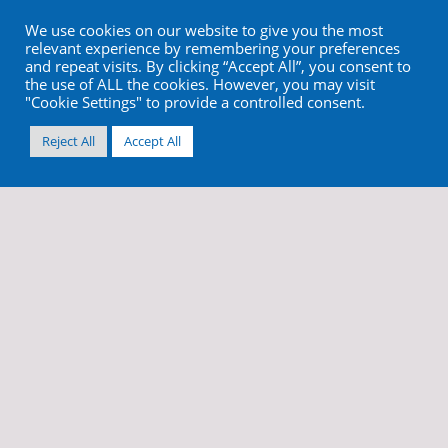
We use cookies on our website to give you the most
relevant experience by remembering your preferences
and repeat visits. By clicking “Accept All”, you consent to
the use of ALL the cookies. However, you may visit
"Cookie Settings" to provide a controlled consent.
Reject All
Accept All
info@cortex-dental.com
+972 4 9873970
//
//
Условия и положения
Политика конфиденциальности
Файлы cookie и веб-отслеживание
Site by
Imaginet